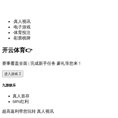
世界杯赛程火热进行中，
·
真
人
视
讯
·
电
子
游
戏
·
体
育
投
注
·
彩
票
棋
牌
开
云
体
育
👉️
赛
事
覆
盖
全
面
| 完
成
新
手
任
务
豪
礼
等
您
来
！
进
入
游
戏

九
游
娱
乐
真
人
首
存
68%
红
利
超
高
返
利
带
您
玩
转
真
人
视
讯