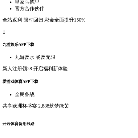
皇
家
马
德
里
官
方
合
作
伙
伴
全
站
返
利
限
时
回
归
彩
金
全
面
提
升
150%

九
游
娱
乐
A
P
P
下
载
九
游
反
水
畅
反
无
限
新
人
注
册
领
28
开
启
福
利
新
体
验
爱
游
戏
体
育
A
P
P
下
载
全
民
备
战
共
享
欧
洲
杯
盛
宴
2,888筑
梦
绿
茵
开
云
体
育
备
用
线
路
开
云
棋
牌
\电
子
狂
欢
季